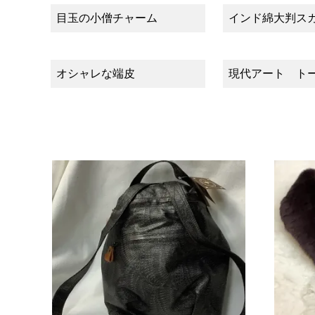
目玉の小僧チャーム
インド綿大判ス
オシャレな端皮
現代アート ト